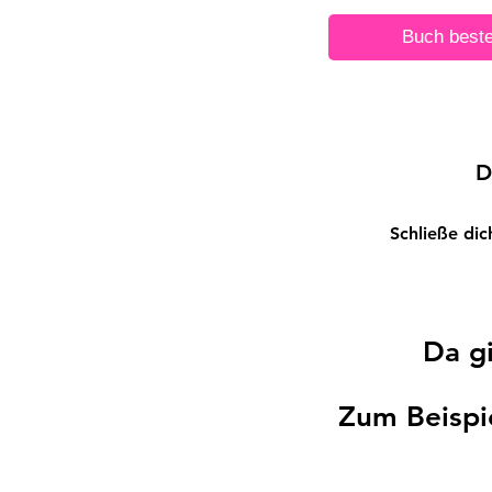
Buch beste
In jedem Buch wohnt 
D
Schließe dic
Da g
Zum Beispi