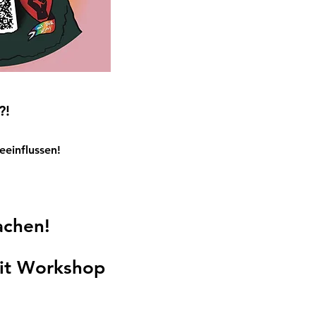
?!
eeinflussen!
achen!
mit Workshop