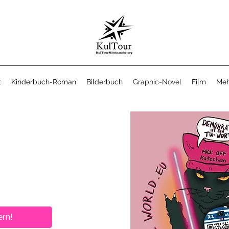
t
Kinderbuch-Roman
Bilderbuch
Graphic-Novel
Film
Meh
 hilft!
 Demokratie.
inander und
 Tendenzen!
wer-Finger! #TuWählst
ern!