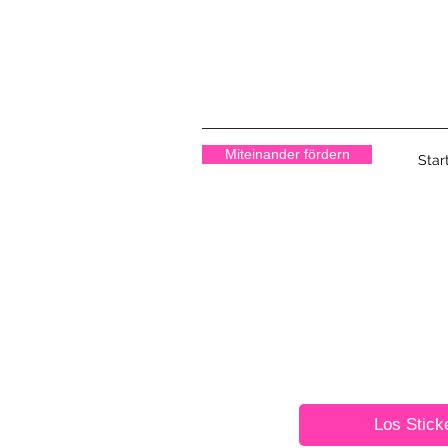
Miteinander fördern
Star
Widerstand
Er stärkt unsere
Für buntes Mite
gegen radikale
Zeig Feindlichkeiten den Po
Los Stick