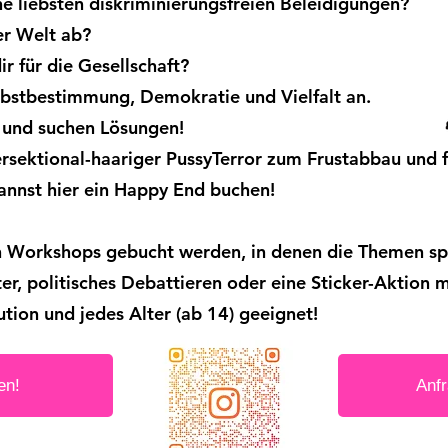
e liebsten diskriminierungsfreien Beleidigungen?
er Welt ab?
r für die Gesellschaft?
bstbestimmung, Demokratie und Vielfalt an.
 und suchen Lösungen!
ersektional-haariger PussyTerror zum Frustabbau und f
annst hier ein Happy End buchen!
 Workshops gebucht werden, in denen die Themen spa
er, politisches Debattieren oder eine Sticker-Aktion 
ution und jedes Alter (ab 14) geeignet!
en!
Anf