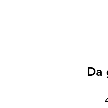
Da 
Z