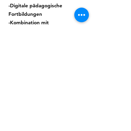
-Digitale pädagogische
Fortbildungen
-Kombination mit
Präsenzfortbildung möglich
(Blended Learning)
-Möglichkeit einer
Projektbegleitung im KulTour-
Programm
FRAGST DU NOCH ODER
TRÄUMST DU SCHON?