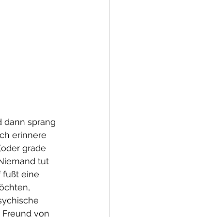
nd dann sprang 
ich erinnere 
(oder grade 
Niemand tut 
fußt eine 
öchten, 
sychische 
r Freund von 