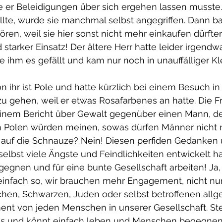
 er Beleidigungen über sich ergehen lassen musste. A
te, wurde sie manchmal selbst angegriffen. Dann bat
ren, weil sie hier sonst nicht mehr einkaufen dürften.
 starker Einsatz! Der ältere Herr hatte leider irgend
ie ihm es gefällt und kam nur noch in unauffälliger K
n ihr ist Pole und hatte kürzlich bei einem Besuch in
u gehen, weil er etwas Rosafarbenes an hatte. Die F
seinem Bericht über Gewalt gegenüber einen Mann, de
 in Polen würden meinen, sowas dürfen Männer nicht
 auf die Schnauze? Nein! Diesen perfiden Gedanken 
elbst viele Ängste und Feindlichkeiten entwickelt 
egnen und für eine bunte Gesellschaft arbeiten! Ja, e
infach so, wir brauchen mehr Engagement, nicht nur
n, Schwarzen, Juden oder selbst betroffenen allge
t von jeden Menschen in unserer Gesellschaft. Stel
raus und könnt einfach leben und Menschen begegnen 