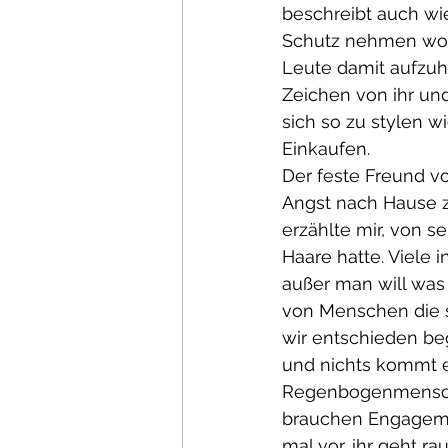
beschreibt auch wie
Schutz nehmen woll
Leute damit aufzuhö
Zeichen von ihr und
sich so zu stylen w
Einkaufen.
Der feste Freund vo
Angst nach Hause z
erzählte mir, von 
Haare hatte. Viele
außer man will was
von Menschen die s
wir entschieden beg
und nichts kommt e
Regenbogenmensche
brauchen Engagemen
mal vor, ihr geht 