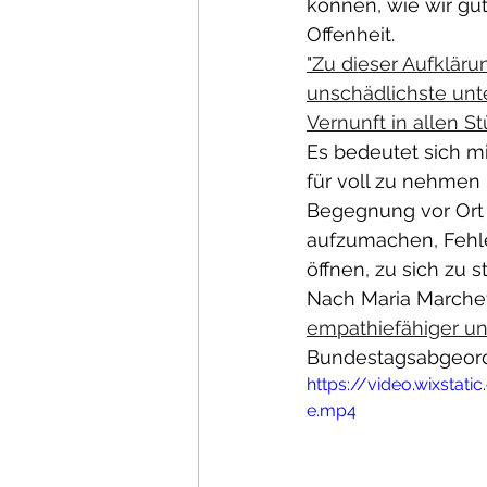
können, wie wir gu
Offenheit. 
"Zu dieser Aufklärun
unschädlichste unte
Vernunft in allen S
Es bedeutet sich mi
für voll zu nehmen
Begegnung vor Ort 
aufzumachen, Fehle
öffnen, zu sich zu 
Nach Maria Marchet
empathiefähiger un
Bundestagsabgeordne
https://video.wixst
e.mp4