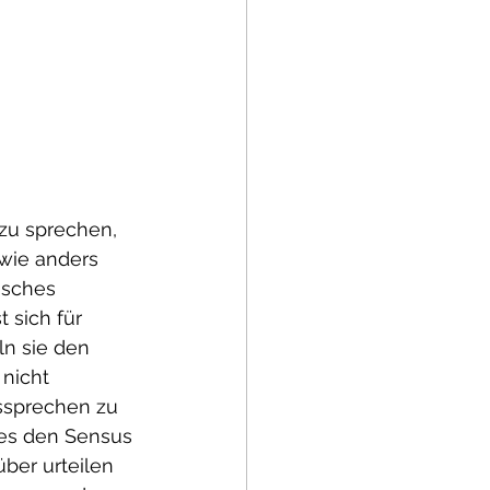
 zu sprechen, 
dwie anders 
isches 
 sich für 
n sie den 
nicht 
ssprechen zu 
es den Sensus 
ber urteilen 