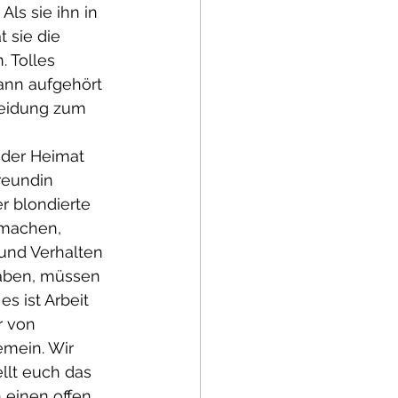
ls sie ihn in 
 sie die 
 Tolles 
wann aufgehört 
leidung zum 
 der Heimat 
reundin 
r blondierte 
 machen, 
und Verhalten 
haben, müssen 
s ist Arbeit 
 von 
mein. Wir 
lt euch das 
einen offen, 