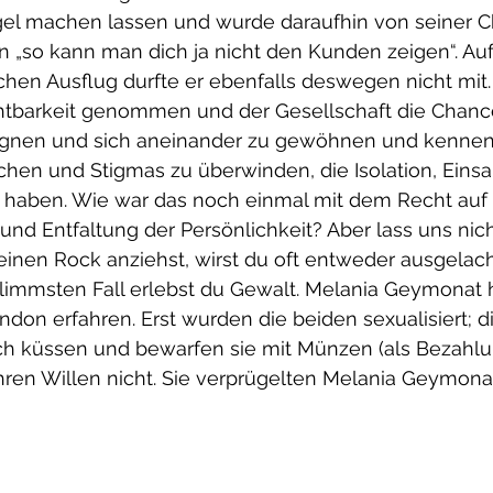
ägel machen lassen und wurde daraufhin von seiner Ch
nn „so kann man dich ja nicht den Kunden zeigen“. Auf
chen Ausflug durfte er ebenfalls deswegen nicht mit.
htbarkeit genommen und der Gesellschaft die Chanc
nen und sich aneinander zu gewöhnen und kennenz
chen und Stigmas zu überwinden, die Isolation, Einsa
 haben. Wie war das noch einmal mit dem Recht auf 
d Entfaltung der Persönlichkeit? Aber lass uns nicht
nen Rock anziehst, wirst du oft entweder ausgelacht,
limmsten Fall erlebst du Gewalt. Melania Geymonat h
ondon erfahren. Erst wurden die beiden sexualisiert; d
ich küssen und bewarfen sie mit Münzen (als Bezahlun
en Willen nicht. Sie verprügelten Melania Geymonat