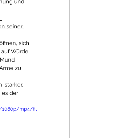
gnung und 
 
on seiner 
ffnen, sich 
 auf Würde, 
n Mund 
 Arme zu 
-starker, 
 es der 
c/1080p/mp4/fil