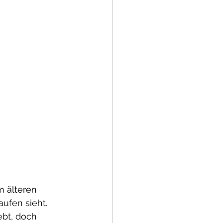
m älteren 
ufen sieht. 
ebt, doch 