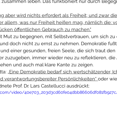
t zusammen leben. Das funktioniert nur durch Bege
g aber wird nichts erfordert als Freiheit; und zwar die
r allem, was nur Freiheit heißen mag, nämlich die: v
tücken öffentlichen Gebrauch zu machen."
t Mut zu begegnen, mit Selbstvertrauen, um sich zu ö
 und doch nicht zu ernst zu nehmen. Demokratie fußt
und einer gesunden, freien Seele, die sich traut de
r zuzugeben, immer wieder neu zu reflektieren, die
stehen und auch mal klare Kante zu zeigen.
ta: 
„Eine Demokratie bedarf sich wertschätzender, Ich
d verantwortungsbereiter Persönlichkeiten“ 
oder wie
te Prof. Dr. Lars Castellucci ausdrückt: 
atic.com/video/40e703_203d3cd60fe04dbb86606df081fb927