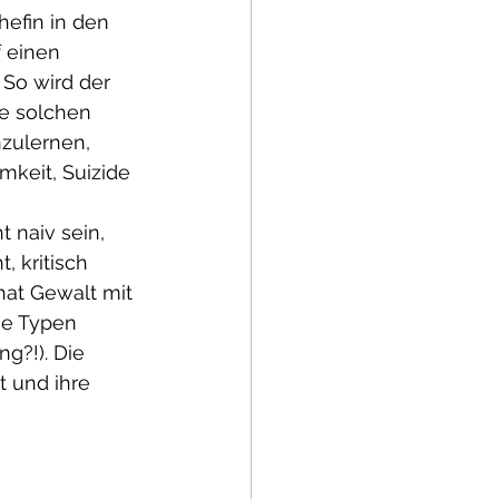
efin in den 
 einen 
 So wird der 
e solchen 
ulernen, 
mkeit, Suizide 
 naiv sein, 
 kritisch 
at Gewalt mit 
ie Typen 
g?!). Die 
 und ihre 