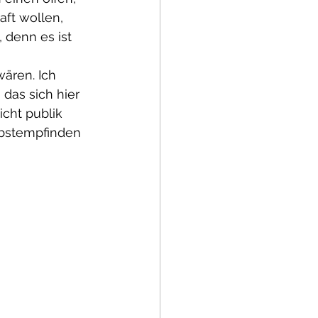
aft wollen, 
 denn es ist 
wären. Ich 
das sich hier 
cht publik 
elbstempfinden 